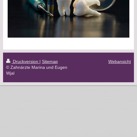
Druckversion
|
Sitemap
Webansicht
© Zahnärzte Marina und Eugen
Wjal