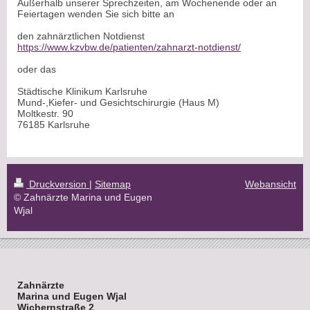
Außerhalb unserer Sprechzeiten, am Wochenende oder an
Feiertagen wenden Sie sich bitte an
den zahnärztlichen Notdienst
https://www.kzvbw.de/patienten/zahnarzt-notdienst/
oder das
Städtische Klinikum Karlsruhe
Mund-,Kiefer- und Gesichtschirurgie (Haus M)
Moltkestr. 90
76185 Karlsruhe
Druckversion
|
Sitemap
Webansicht
© Zahnärzte Marina und Eugen
Wjal
Zahnärzte
Marina und Eugen Wjal
Wichernstraße 2